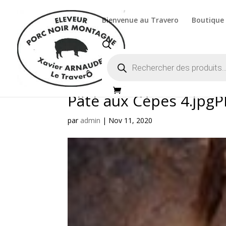
Bienvenue au Travero
Boutique
Recherche
de
produits
Pâté aux Cèpes 4.jpgP
par
admin
|
Nov 11, 2020